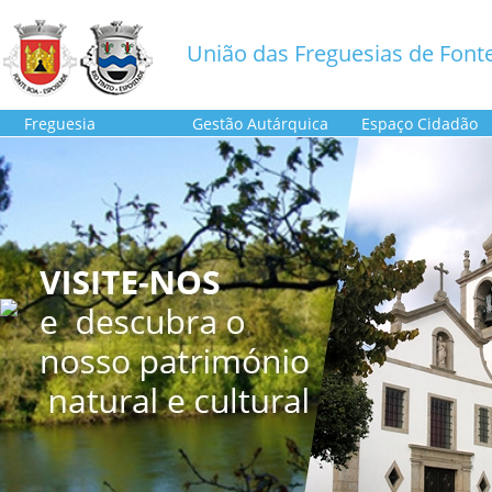
União das Freguesias de Fonte
Freguesia
Gestão Autárquica
Espaço Cidadão