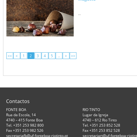
...
<<
<
1
2
3
4
5
..
>
>>
Contactos
FONTE BOA
RIO TINTO
Rua da Escola, 14
Lugar da Igreja
4740 – 415 Fonte Boa
4740 – 612 Rio Tinto
Tel. +351 253 982 800
Tel. +351 253 852 528
Fax +351 253 982 526
Fax +351 253 852 528
secretariafb@uf-fonteboa-riotinto.pt
secretariart@uf-fonteboa-riotint